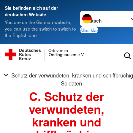
Sie befinden sich auf der
Sprache wechseln zu
deutschen Website
You are on the German website,
you can use the switch to switch to
Alles klar
the English one
Ortsverein
Oerlinghausen e.V.
Schutz der verwundeten, kranken und schiffbrüchigen
Soldaten
C. Schutz der
verwundeten,
kranken und