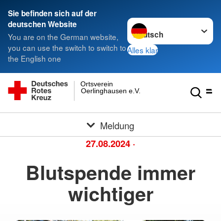
Sie befinden sich auf der
Sprache wechseln zu
deutschen Website
You are on the German website,
you can use the switch to switch to
Alles klar
the English one
Ortsverein
Oerlinghausen e.V.
Meldung
27.08.2024
·
Blutspende immer
wichtiger